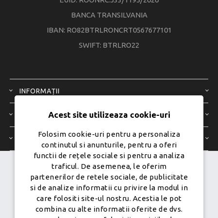
BANCA TRANSILVANIA
IBAN: RO82BTRLRONCRT0567677101
SWIFT: BTRLRO22
INFORMAȚII
Acest site utilizeaza cookie-uri
SERVICIU CLIENȚI
Folosim cookie-uri pentru a personaliza
CONTUL MEU
continutul si anunturile, pentru a oferi
functii de rețele sociale si pentru a analiza
traficul. De asemenea, le oferim
Dezvoltat de
Ecom Digital -
partenerilor de retele sociale, de publicitate
Powered by
nopCommerce
si de analize informatii cu privire la modul in
care folositi site-ul nostru. Acestia le pot
combina cu alte informatii oferite de dvs.