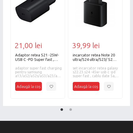
22
21,00 lei
39,99 lei
1
Adaptor retea S21 -25W-
incarcator retea Note 20
A
USB C -PD Super fast ,
ultra/S24 ultra/S23/ S22
X
bulk
-45W- USB C -PD Super
7
adaptor super fast charging
fast,Bulk
set incarcator retea galaxy
ad
pentru samsung
s22.23.s24 -45w- usb c -pd
1
a13/a52/a52s/a53/a23/a33/a70/a80,usb
super fast , cablu date 5a,
c,25w
bulk