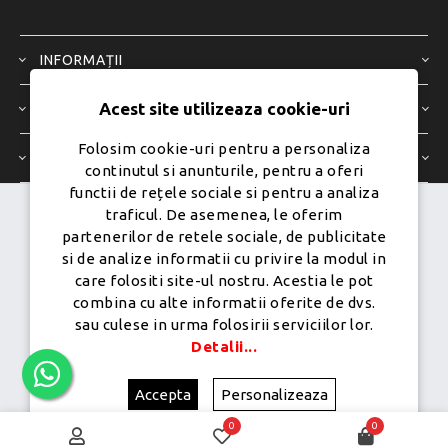
INFORMAȚII
Acest site utilizeaza cookie-uri
SERVICIU CLIENȚI
Folosim cookie-uri pentru a personaliza
CONTUL MEU
continutul si anunturile, pentru a oferi
functii de rețele sociale si pentru a analiza
traficul. De asemenea, le oferim
Dezvoltat de
Ecom Digital -
partenerilor de retele sociale, de publicitate
Powered by
nopCommerce
si de analize informatii cu privire la modul in
care folositi site-ul nostru. Acestia le pot
combina cu alte informatii oferite de dvs.
sau culese in urma folosirii serviciilor lor.
Copyright © 2026 PureMobile.Toate drepturile rezervate.
Detalii...
Accepta
Personalizeaza
0
0