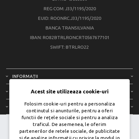
REG COM: J33/1195/2020
EUID: ROONRC.J33/1195/2020
BANCA TRANSILVANIA
IBAN: RO82BTRLRONCRT0567677101
SWIFT: BTRLRO22
INFORMAȚII
Acest site utilizeaza cookie-uri
SERVICIU CLIENȚI
Folosim cookie-uri pentru a personaliza
CONTUL MEU
continutul si anunturile, pentru a oferi
functii de rețele sociale si pentru a analiza
traficul. De asemenea, le oferim
Dezvoltat de
Ecom Digital -
partenerilor de retele sociale, de publicitate
Powered by
nopCommerce
si de analize informatii cu privire la modul in