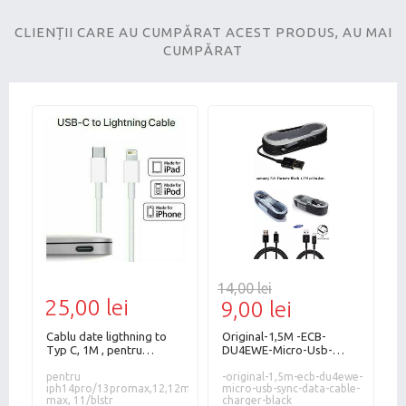
CLIENȚII CARE AU CUMPĂRAT ACEST PRODUS, AU MAI
CUMPĂRAT
14,00 lei
25,00 lei
2
9,00 lei
Cablu date ligthning to
Original-1,5M -ECB-
Ada
Typ C, 1M , pentru
DU4EWE-Micro-Usb-
USB C
iph14pro/13promax,12,12mini,12pro
Sync-Data-Cable-
b
max, 11/BLSTR
pentru
Charger-BLACK
-original-1,5m-ecb-du4ewe-
adap
iph14pro/13promax,12,12mini,12pro
micro-usb-sync-data-cable-
p
33/a70/a80,usb
max, 11/blstr
charger-black
a