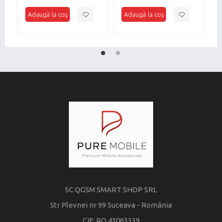
c
SC QGSM SMART SHOP SRL
Str Plevnei nr 99 Suceava - România
CIF: RO 43063339