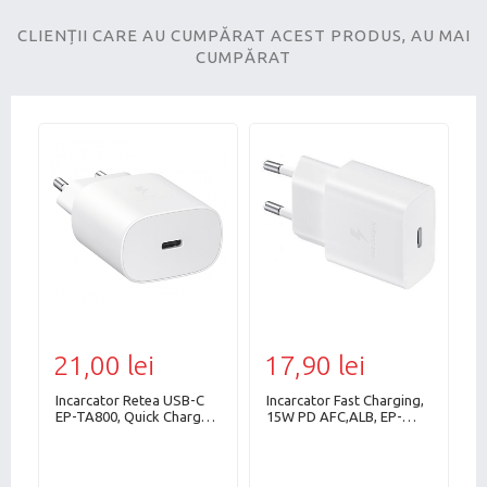
CLIENȚII CARE AU CUMPĂRAT ACEST PRODUS, AU MAI
CUMPĂRAT
21,00 lei
17,90 lei
3
Incarcator Retea USB-C
Incarcator Fast Charging,
I
ax
EP-TA800, Quick Charge,
15W PD AFC,ALB, EP-
2
25W, Alb, Bulk, Fara cablu
T1510NBEGEU,Bulk
/
te
c
v
a
m