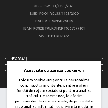
REG COM: J33/1195/2020
EUID: ROONRC.J33/1195/2020
BANCA TRANSILVANIA
IBAN: RO82BTRLRONCRT0567677101
SWIFT: BTRLRO22
INFORMAȚII
Acest site utilizeaza cookie-uri
SERVICIU CLIENȚI
Folosim cookie-uri pentru a personaliza
CONTUL MEU
continutul si anunturile, pentru a oferi
functii de rețele sociale si pentru a analiza
traficul. De asemenea, le oferim
Dezvoltat de
Ecom Digital -
partenerilor de retele sociale, de publicitate
Powered by
nopCommerce
si de analize informatii cu privire la modul in