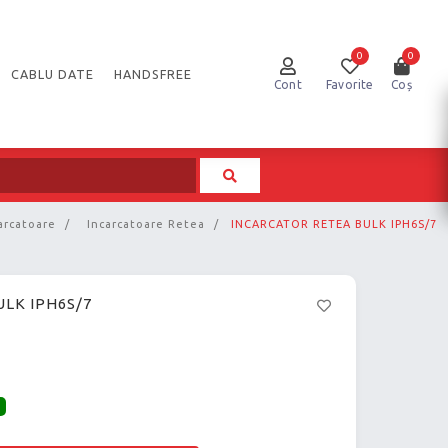
0
0
CABLU DATE
HANDSFREE
Cont
Favorite
Coș
arcatoare
/
Incarcatoare Retea
/
INCARCATOR RETEA BULK IPH6S/7
LK IPH6S/7