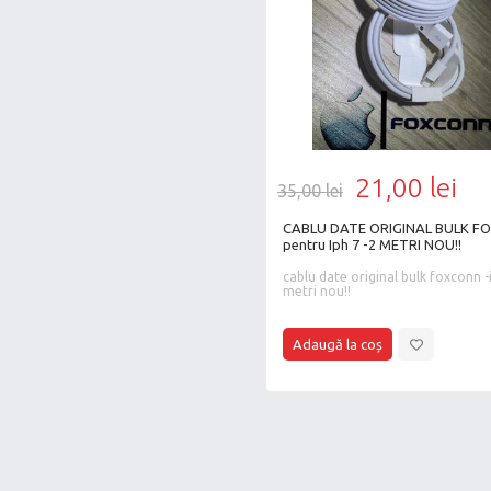
21,00 lei
35,00 lei
CABLU DATE ORIGINAL BULK FOXCONN
pentru Iph 7 -2 METRI NOU!!
cablu date original bulk foxconn -iph 7 2
metri nou!!