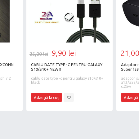
9,90 lei
21,00
25,00 lei
CABLU DATE TYPE -C PENTRU GALAXY
Adaptor retea S21 -25W- USB C -PD
S10/S10+ NEW !!
Super fast
cablu date type -c pentru galaxy s10/s10+
adaptor super fast charging pentru samsung
black
a13/a52/a
c,25w