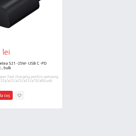
 lei
 , bulk
52s/a53/a23/a33/a70/a80,usb