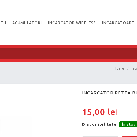
TII
ACUMULATORI
INCARCATOR WIRELESS
INCARCATOARE
Home
/
Inc
INCARCATOR RETEA BU
15,00 lei
Disponibilitate:
În stoc