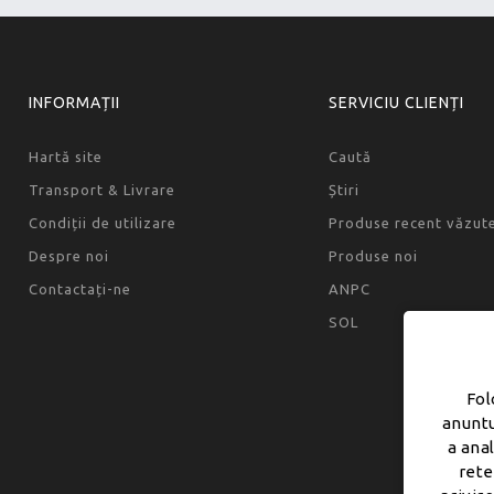
INFORMAȚII
SERVICIU CLIENȚI
Hartă site
Caută
Transport & Livrare
Știri
Condiții de utilizare
Produse recent văzut
Despre noi
Produse noi
Contactați-ne
ANPC
SOL
Fol
anuntu
a ana
rete