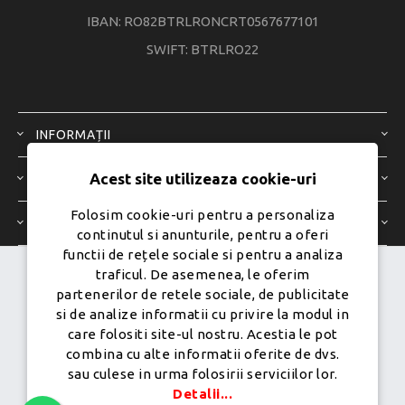
IBAN: RO82BTRLRONCRT0567677101
SWIFT: BTRLRO22
INFORMAȚII
Acest site utilizeaza cookie-uri
SERVICIU CLIENȚI
Folosim cookie-uri pentru a personaliza
CONTUL MEU
continutul si anunturile, pentru a oferi
functii de rețele sociale si pentru a analiza
traficul. De asemenea, le oferim
Dezvoltat de
Ecom Digital -
partenerilor de retele sociale, de publicitate
Powered by
nopCommerce
si de analize informatii cu privire la modul in
care folositi site-ul nostru. Acestia le pot
combina cu alte informatii oferite de dvs.
sau culese in urma folosirii serviciilor lor.
Copyright © 2026 PureMobile.Toate drepturile rezervate.
Detalii...