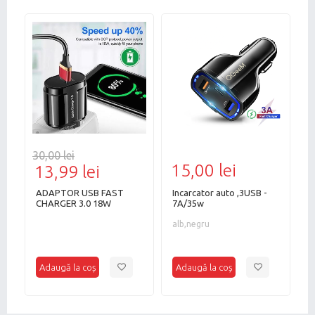
30,00 lei
25
15,00 lei
13,99 lei
9
ADAPTOR USB FAST
Incarcator auto ,3USB -
C
CHARGER 3.0 18W
7A/35w
P
alb,negru
c