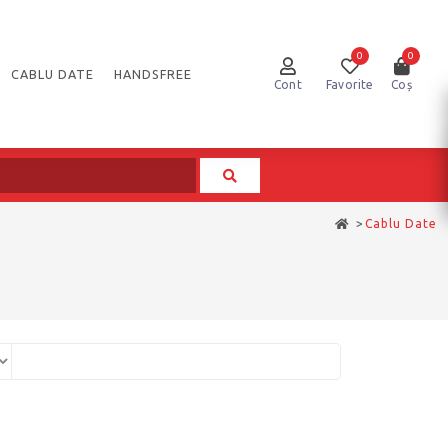
0
0
CABLU DATE
HANDSFREE
Cont
Favorite
Coș
>
Cablu Date