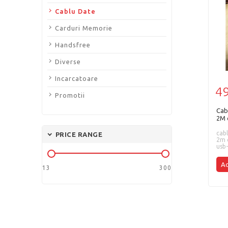
Cablu Date
Carduri Memorie
Handsfree
Diverse
Incarcatoare
49
Promotii
Cab
2M 
App
cabl
PRICE RANGE
2m 
usb-
13
300