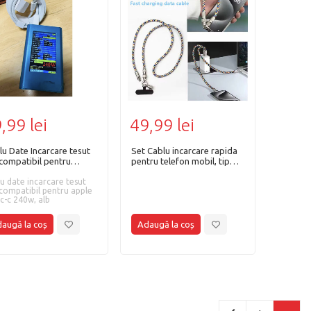
,99 lei
49,99 lei
lu Date Incarcare tesut
Set Cablu incarcare rapida
compatibil pentru
pentru telefon mobil, tip
le USB-C-C 240W, Alb
snur, functie anti-pierdere,
u date incarcare tesut
USB-C la USB-C, 5A - 60W,
compatibil pentru apple
lungime 1.2m, prindere
c-c 240w, alb
laterala pe corp, 0.3cm
pentru mana, universal
multicolor