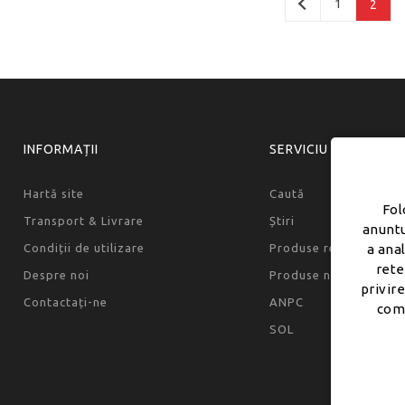
1
2
INFORMAȚII
SERVICIU CLIENȚI
Hartă site
Caută
Fol
Transport & Livrare
Știri
anuntu
Condiții de utilizare
Produse recent văzut
a ana
rete
Despre noi
Produse noi
privire
Contactați-ne
ANPC
comb
SOL