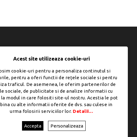
CONTUL MEU
Acest site utilizeaza cookie-uri
Contul meu
osim cookie-uri pentru a personaliza continutul si
Comenzi
rile, pentru a oferi functii de rețele sociale si pentru
e
Adresă
liza traficul. De asemenea, le oferim partenerilor de
le sociale, de publicitate si de analize informatii cu
Coș
 la modul in care folositi site-ul nostru. Acestia le pot
Listă dorințe
ina cu alte informatii oferite de dvs. sau culese in
urma folosirii serviciilor lor.
Detalii...
Accepta
Personalizeaza