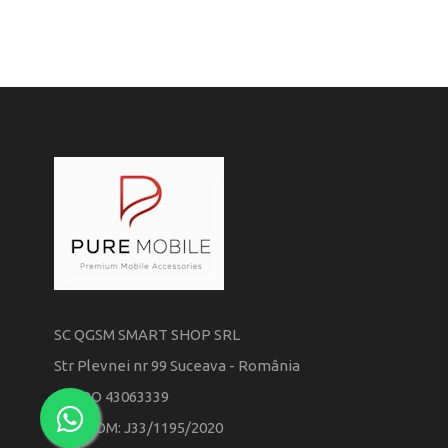
SC QGSM SMART SHOP SRL
Str Plevnei nr 99 Suceava - România
CIF: RO 43063339
REG COM: J33/1195/2020