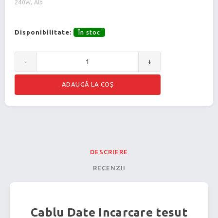
240W, Alb
Disponibilitate:
În stoc
-
+
DESCRIERE
RECENZII
Cablu Date Incarcare tesut