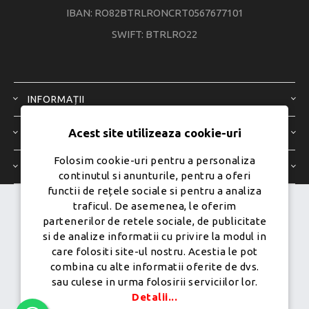
IBAN: RO82BTRLRONCRT0567677101
SWIFT: BTRLRO22
INFORMAȚII
Acest site utilizeaza cookie-uri
SERVICIU CLIENȚI
Folosim cookie-uri pentru a personaliza
CONTUL MEU
continutul si anunturile, pentru a oferi
functii de rețele sociale si pentru a analiza
traficul. De asemenea, le oferim
Dezvoltat de
Ecom Digital -
partenerilor de retele sociale, de publicitate
Powered by
nopCommerce
si de analize informatii cu privire la modul in
care folositi site-ul nostru. Acestia le pot
combina cu alte informatii oferite de dvs.
sau culese in urma folosirii serviciilor lor.
Copyright © 2026 PureMobile.Toate drepturile rezervate.
Detalii...