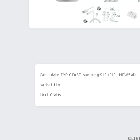
Cablu date TYP-C FAST samsung S10 /S10+ NEW!! alb
pachet 11x
10+1 Gratis
CLIE