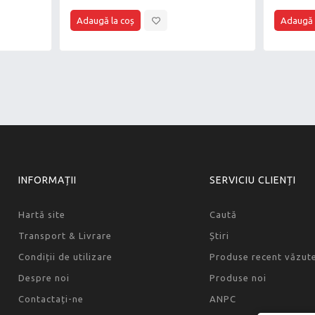
INFORMAȚII
SERVICIU CLIENȚI
Hartă site
Caută
Transport & Livrare
Știri
Condiții de utilizare
Produse recent văzut
Despre noi
Produse noi
Contactați-ne
ANPC