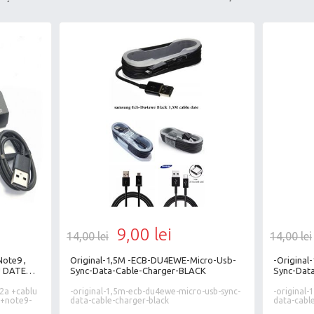
9,00 lei
14,00 lei
14,00 lei
Original-1,5M -ECB-DU4EWE-Micro-Usb-
-Origina
Sync-Data-Cable-Charger-BLACK
Sync-Dat
ablu
-original-1,5m-ecb-du4ewe-micro-usb-sync-
-original
data-cable-charger-black
data-cabl