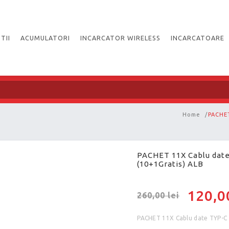
TII
ACUMULATORI
INCARCATOR WIRELESS
INCARCATOARE
Home
/
PACHET
PACHET 11X Cablu date
(10+1Gratis) ALB
120,00
260,00 lei
PACHET 11X Cablu date TYP-C 