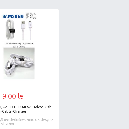
9,00 lei
l-1,5M -ECB-DU4EWE-Micro-Usb-
a-Cable-Charger
-1,5m-ecb-du4ewe-micro-usb-sync-
e-charger