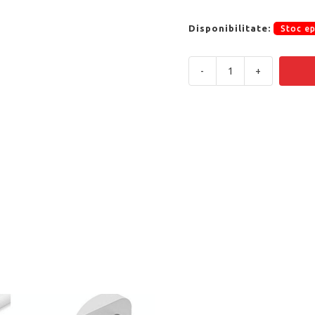
Disponibilitate:
Stoc e
-
+