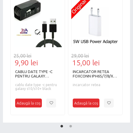
25,00 lei
29,00 lei
1
9,90 lei
15,00 lei
CABLU DATE TYPE -C
INCARCATOR RETEA
C
PENTRU GALAXY
FOXCONN IPH6S/7/8/X
r
S10/S10+ NEW !!
/XS/XSMAX
T
a-
cablu date type -c pentru
incarcator retea
p
c
galaxy s10/s10+ black
t
pe
P
C