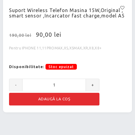
Suport Wireless Telefon Masina 15W,Original ,
smart sensor ,Incarcator fast charge,model A5
90,00 lei
190,00 lei
Pentru IPHONE 11,11PROMAX,XS,XSMAX,XR,X8,X8+
Disponibilitate:
Stoc epuizat
-
+