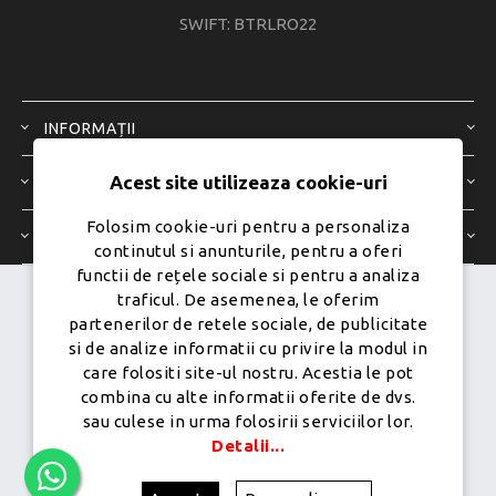
SWIFT: BTRLRO22
INFORMAȚII
Acest site utilizeaza cookie-uri
SERVICIU CLIENȚI
Folosim cookie-uri pentru a personaliza
CONTUL MEU
continutul si anunturile, pentru a oferi
functii de rețele sociale si pentru a analiza
traficul. De asemenea, le oferim
Dezvoltat de
Ecom Digital -
partenerilor de retele sociale, de publicitate
Powered by
nopCommerce
si de analize informatii cu privire la modul in
care folositi site-ul nostru. Acestia le pot
combina cu alte informatii oferite de dvs.
sau culese in urma folosirii serviciilor lor.
Copyright © 2026 PureMobile.Toate drepturile rezervate.
Detalii...