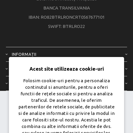
BANCA TRANSILVANIA
IBAN: RO82BTRLRONCRT0567677101
SWIFT: BTRLRO22
INFORMAȚII
Acest site utilizeaza cookie-uri
SERVICIU CLIENȚI
Folosim cookie-uri pentru a personaliza
CONTUL MEU
continutul si anunturile, pentru a oferi
functii de rețele sociale si pentru a analiza
traficul. De asemenea, le oferim
Dezvoltat de
Ecom Digital -
partenerilor de retele sociale, de publicitate
Powered by
nopCommerce
si de analize informatii cu privire la modul in
care folositi site-ul nostru. Acestia le pot
combina cu alte informatii oferite de dvs.
sau culese in urma folosirii serviciilor lor.
Copyright © 2026 PureMobile.Toate drepturile rezervate.