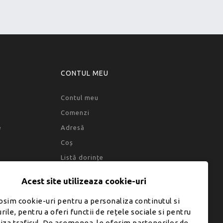
CONTUL MEU
Contul meu
Comenzi
e
Adresă
Coș
Listă dorințe
Acest site utilizeaza cookie-uri
osim cookie-uri pentru a personaliza continutul si
rile, pentru a oferi functii de rețele sociale si pentru
liza traficul. De asemenea, le oferim partenerilor de