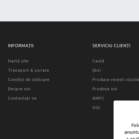
INFORMAȚII
SERVICIU CLIENȚI
Hartă site
Caută
Transport & Livrare
Știri
Condiții de utilizare
Produse recent văzut
Despre noi
Produse noi
Contactați-ne
ANPC
SOL
Fol
anuntu
a ana