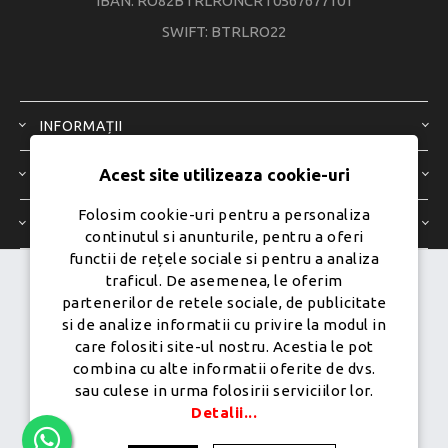
IBAN: RO82BTRLRONCRT0567677101
SWIFT: BTRLRO22
INFORMAȚII
Acest site utilizeaza cookie-uri
SERVICIU CLIENȚI
Folosim cookie-uri pentru a personaliza
CONTUL MEU
continutul si anunturile, pentru a oferi
functii de rețele sociale si pentru a analiza
traficul. De asemenea, le oferim
Dezvoltat de
Ecom Digital -
partenerilor de retele sociale, de publicitate
Powered by
nopCommerce
si de analize informatii cu privire la modul in
care folositi site-ul nostru. Acestia le pot
combina cu alte informatii oferite de dvs.
sau culese in urma folosirii serviciilor lor.
Copyright © 2026 PureMobile.Toate drepturile rezervate.
Detalii...