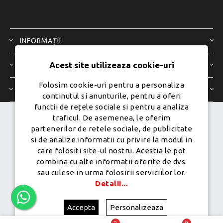
INFORMAȚII
Acest site utilizeaza cookie-uri
SERVICIU CLIENȚI
Folosim cookie-uri pentru a personaliza
CONTUL MEU
continutul si anunturile, pentru a oferi
functii de rețele sociale si pentru a analiza
traficul. De asemenea, le oferim
Dezvoltat de
Ecom Digital -
partenerilor de retele sociale, de publicitate
Powered by
nopCommerce
si de analize informatii cu privire la modul in
care folositi site-ul nostru. Acestia le pot
combina cu alte informatii oferite de dvs.
sau culese in urma folosirii serviciilor lor.
Copyright © 2026 PureMobile.Toate drepturile rezervate.
Detalii...
Accepta
Personalizeaza
0
0