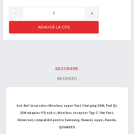
-
+
DESCRIERE
RECENZII
Set 4in1 Incarcator Wireless super Fast Charging 30W, Pad QI,
25W adaptor PD usb-c, Wireless receptor Typ-C 10w Fast,
Universal, compatibil pentru Samsung, Huawei, oppo, Xiaomi,
QUANDES