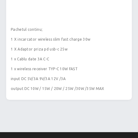
Pachetul continu;
1 X incarcator wireless slim fast charge 30w
1 X Adaptor priza pd usb-c 25w
1 x Cablu date 3A C-C
1 x wireless receiver TYP-C 10W FAST
input DC 5V/3A 9V/3A 12V /3A
output DC 10W / 15W / 20W / 25W /30W /35W MAX