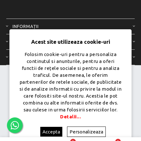
INFORMAȚII
Acest site utilizeaza cookie-uri
SERVICIU CLIENȚI
Folosim cookie-uri pentru a personaliza
CONTUL MEU
continutul si anunturile, pentru a oferi
functii de rețele sociale si pentru a analiza
traficul. De asemenea, le oferim
Dezvoltat de
Ecom Digital -
partenerilor de retele sociale, de publicitate
Powered by
nopCommerce
si de analize informatii cu privire la modul in
care folositi site-ul nostru. Acestia le pot
combina cu alte informatii oferite de dvs.
sau culese in urma folosirii serviciilor lor.
Copyright © 2026 PureMobile.Toate drepturile rezervate.
Detalii...
Accepta
Personalizeaza