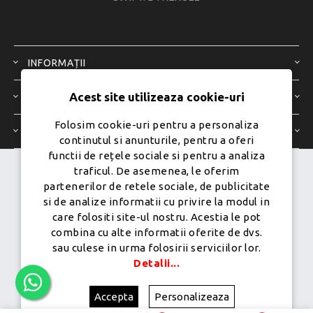
INFORMAȚII
Acest site utilizeaza cookie-uri
SERVICIU CLIENȚI
Folosim cookie-uri pentru a personaliza
CONTUL MEU
continutul si anunturile, pentru a oferi
functii de rețele sociale si pentru a analiza
traficul. De asemenea, le oferim
Dezvoltat de
Ecom Digital -
partenerilor de retele sociale, de publicitate
Powered by
nopCommerce
si de analize informatii cu privire la modul in
care folositi site-ul nostru. Acestia le pot
combina cu alte informatii oferite de dvs.
sau culese in urma folosirii serviciilor lor.
Copyright © 2026 PureMobile.Toate drepturile rezervate.
Detalii...
Accepta
Personalizeaza