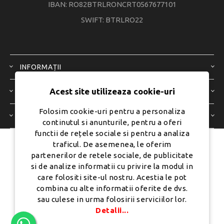
IBAN: RO82BTRLRONCRT0567677101
SWIFT: BTRLRO22
INFORMAȚII
Acest site utilizeaza cookie-uri
SERVICIU CLIENȚI
Folosim cookie-uri pentru a personaliza
CONTUL MEU
continutul si anunturile, pentru a oferi
functii de rețele sociale si pentru a analiza
traficul. De asemenea, le oferim
Dezvoltat de
Ecom Digital -
partenerilor de retele sociale, de publicitate
Powered by
nopCommerce
si de analize informatii cu privire la modul in
care folositi site-ul nostru. Acestia le pot
combina cu alte informatii oferite de dvs.
sau culese in urma folosirii serviciilor lor.
Copyright © 2026 PureMobile.Toate drepturile rezervate.
Detalii...