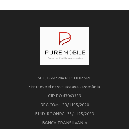
SC QGSM SMART SHOP SRL
Str Plevnei nr 99 Suceava - România
CIF: RO 43063339
REG COM: J33/1195/2020
EUID: ROONRC.J33/1195/2020
BANCA TRANSILVANIA