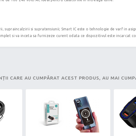
, supraincalzirii si supratensiunii; Smart IC este o tehnologie de varf in asigu
omplet si va inceta sa furnizeze curent odata ce dispozitivul este incarcat c
NȚII CARE AU CUMPĂRAT ACEST PRODUS, AU MAI CUM