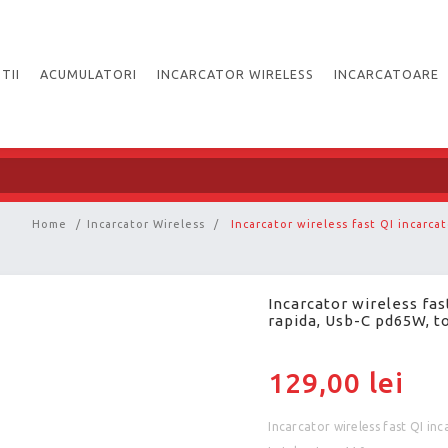
TII
ACUMULATORI
INCARCATOR WIRELESS
INCARCATOARE
Home
/
Incarcator Wireless
/
Incarcator wireless fast QI incarc
Incarcator wireless fas
rapida, Usb-C pd65W, t
129,00 lei
Incarcator wireless fast QI in