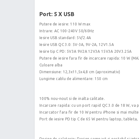
Port: 5 X USB
Putere de iesire: 110 W max
Intrare: AC 100-240V 50/60Hz
Iesire USB standard: 5V/2.4A
Iesire USB QC 3.0: 5V-3A, 9V-2A, 12V1.5A
Iesire tip C PD: 5V3A 9V2A 12V3A 15V3A 20V3.25A
Putere de iesire fara fir de incarcare rapida: 10 W (MA
Culoare alba
Dimensiune: 12,3x11,5x4,8 cm (aproximativ)
Lungime cablu de alimentare: 150 cm
100% nou-nout si de inalta calitate.
Incarcare rapida: cu un port rapid QC 3.0 de 18 W, va 
Incarcator fara fir de 10 W pentru iPhone si mai multe
Port de iesire PD tip C de 65 W pentru laptop, tableta, 
Design de calatorie: Design compact si portabil si intr