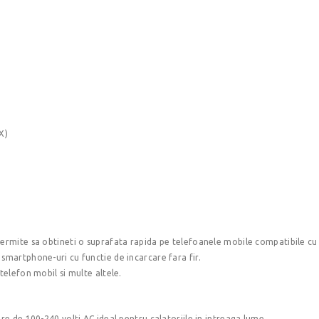
X)
permite sa obtineti o suprafata rapida pe telefoanele mobile compatibile cu
 smartphone-uri cu functie de incarcare fara fir.
telefon mobil si multe altele.
are de 100-240 volti AC ideal pentru calatoriile in intreaga lume.