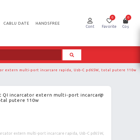
0
0
CABLU DATE
HANDSFREE
Cont
Favorite
Coș
ator extern multi-port incarcare rapida, Usb-C pd65W, total putere 110w
t QI incarcator extern multi-port incarcare
otal putere 110w
carcator extern multi-port incarcare rapida, Usb-C pd65W,