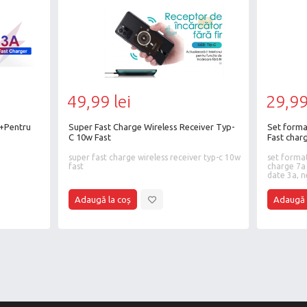
49,99 lei
29,99
+Pentru
Super Fast Charge Wireless Receiver Typ-
Set forma
C 10w Fast
Fast char
C cablu d
super fast charge wireless receiver typ-c 10w
set format
fast
charge 7a 
date 3a, 