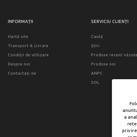
INFORMAȚII
SERVICIU CLIENȚI
Hartă site
Caută
Transport & Livrare
Știri
Condiții de utilizare
Produse recent văzut
Despre noi
Produse noi
Contactați-ne
ANPC
SOL
Fol
anuntu
a ana
rete
privire