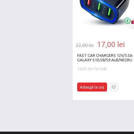
17,00 lei
22,00 lei
FAST CAR CHARGERS 12V/3.5A 
GALAXY S10,S8/S9 ALB/NEGRU
12v/3,5a=7a 3usb