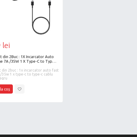
 lei
t din 2Buc : 1X Incarcator Auto
ge 7A /35W 1 X Type-C to Type-
ate 3A, Negru
 din 2buc : 1x incarcator auto fast
/35w 1 x type-c to type-c cablu
negru