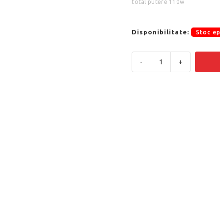
total putere 110w
Disponibilitate:
Stoc e
-
+