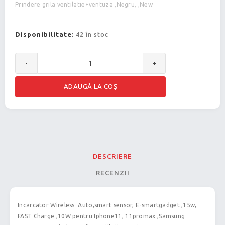
Prindere grila ventilatie+ventuza ,Negru, ,New
Disponibilitate:
42 în stoc
-
+
DESCRIERE
RECENZII
Incarcator Wireless Auto,smart sensor, E-smartgadget ,15w,
FAST Charge ,10W pentru Iphone11, 11promax ,Samsung