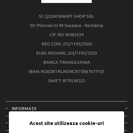
SC QGSM SMART SHOP SRL
Str Plevnei nr 99 Suceava - România
CIF: RO 43063339
REG COM: J33/1195/2020
EUID: ROONRC.J33/1195/2020
BANCA TRANSILVANIA
IBAN: RO82BTRLRONCRT0567677101
SWIFT: BTRLRO22
INFORMAȚII
Acest site utilizeaza cookie-uri
SERVICIU CLIENȚI