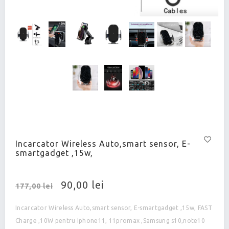
Incarcator Wireless Auto,smart sensor, E-
smartgadget ,15w,
90,00 lei
177,00 lei
Incarcator Wireless Auto,smart sensor, E-smartgadget ,15w, FAST
Charge ,10W pentru Iphone11, 11promax ,Samsung s10,note10