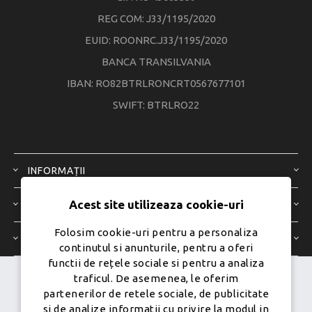
REG COM: J33/1195/2020
EUID: ROONRC.J33/1195/2020
BANCA TRANSILVANIA
IBAN: RO82BTRLRONCRT0567677101
SWIFT: BTRLRO22
INFORMAȚII
Acest site utilizeaza cookie-uri
SERVICIU CLIENȚI
Folosim cookie-uri pentru a personaliza
CONTUL MEU
continutul si anunturile, pentru a oferi
functii de rețele sociale si pentru a analiza
traficul. De asemenea, le oferim
Dezvoltat de
Ecom Digital -
partenerilor de retele sociale, de publicitate
Powered by
nopCommerce
si de analize informatii cu privire la modul in