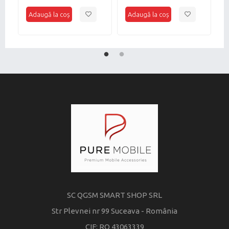
2
SC QGSM SMART SHOP SRL
Str Plevnei nr 99 Suceava - România
CIF: RO 43063339