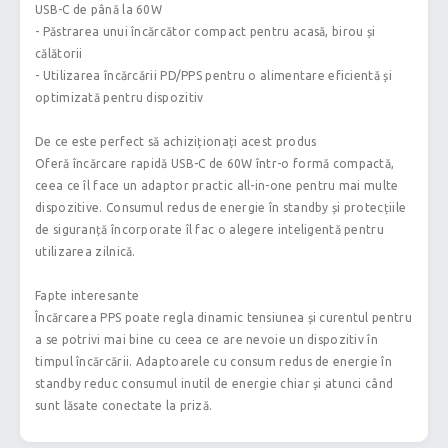
USB-C de până la 60W
- Păstrarea unui încărcător compact pentru acasă, birou și
călătorii
- Utilizarea încărcării PD/PPS pentru o alimentare eficientă și
optimizată pentru dispozitiv
De ce este perfect să achiziționați acest produs
Oferă încărcare rapidă USB-C de 60W într-o formă compactă,
ceea ce îl face un adaptor practic all-in-one pentru mai multe
dispozitive. Consumul redus de energie în standby și protecțiile
de siguranță încorporate îl fac o alegere inteligentă pentru
utilizarea zilnică.
Fapte interesante
Încărcarea PPS poate regla dinamic tensiunea și curentul pentru
a se potrivi mai bine cu ceea ce are nevoie un dispozitiv în
timpul încărcării. Adaptoarele cu consum redus de energie în
standby reduc consumul inutil de energie chiar și atunci când
sunt lăsate conectate la priză.