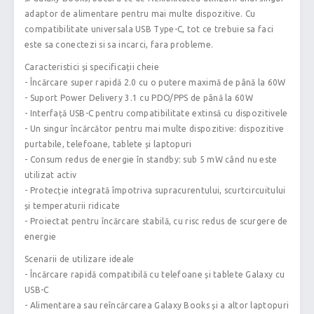
adaptor de alimentare pentru mai multe dispozitive. Cu
compatibilitate universala USB Type-C, tot ce trebuie sa faci
este sa conectezi si sa incarci, fara probleme.
Caracteristici și specificații cheie
- Încărcare super rapidă 2.0 cu o putere maximă de până la 60W
- Suport Power Delivery 3.1 cu PDO/PPS de până la 60W
- Interfață USB-C pentru compatibilitate extinsă cu dispozitivele
- Un singur încărcător pentru mai multe dispozitive: dispozitive
purtabile, telefoane, tablete și laptopuri
- Consum redus de energie în standby: sub 5 mW când nu este
utilizat activ
- Protecție integrată împotriva supracurentului, scurtcircuitului
și temperaturii ridicate
- Proiectat pentru încărcare stabilă, cu risc redus de scurgere de
energie
Scenarii de utilizare ideale
- Încărcare rapidă compatibilă cu telefoane și tablete Galaxy cu
USB-C
- Alimentarea sau reîncărcarea Galaxy Books și a altor laptopuri