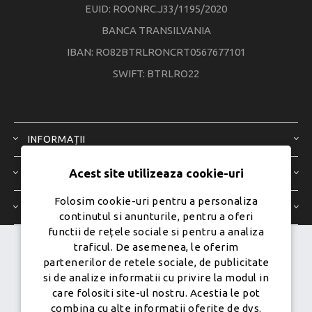
EUID: ROONRC.J33/1195/2020
BANCA TRANSILVANIA
IBAN: RO82BTRLRONCRT0567677101
SWIFT: BTRLRO22
INFORMAȚII
Acest site utilizeaza cookie-uri
SERVICIU CLIENȚI
Folosim cookie-uri pentru a personaliza
CONTUL MEU
continutul si anunturile, pentru a oferi
functii de rețele sociale si pentru a analiza
traficul. De asemenea, le oferim
Dezvoltat de
Ecom Digital -
partenerilor de retele sociale, de publicitate
Powered by
nopCommerce
si de analize informatii cu privire la modul in
care folositi site-ul nostru. Acestia le pot
combina cu alte informatii oferite de dvs.