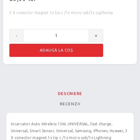
3 X conector magnet 1x tip c /1x micro usb/1x Ligthning
-
+
DESCRIERE
RECENZII
Incarcator Auto Wireless 15W, UNIVERSAL, Fast charge,
Universal, Smart Sensor, Universal, Samsung, iPhones, Huawei, 3
X conector magnet 1x tip c /1x micro usb/1x Ligthning