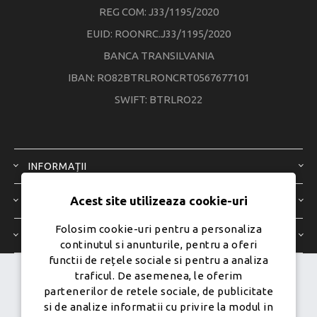
REG COM: J33/1195/2020
EUID: ROONRC.J33/1195/2020
BANCA TRANSILVANIA
IBAN: RO82BTRLRONCRT0567677101
SWIFT: BTRLRO22
INFORMAȚII
Acest site utilizeaza cookie-uri
SERVICIU CLIENȚI
Folosim cookie-uri pentru a personaliza
CONTUL MEU
continutul si anunturile, pentru a oferi
functii de rețele sociale si pentru a analiza
traficul. De asemenea, le oferim
Dezvoltat de
Ecom Digital -
partenerilor de retele sociale, de publicitate
Powered by
nopCommerce
si de analize informatii cu privire la modul in