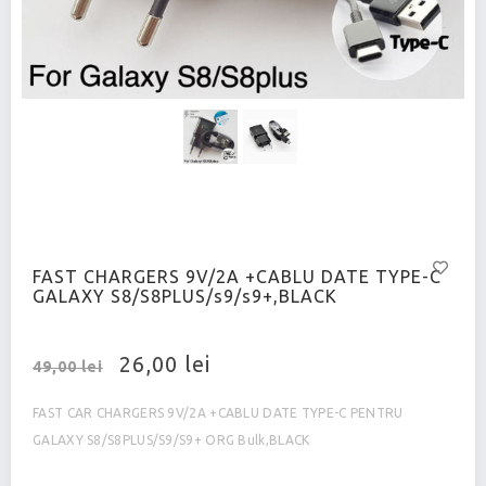
FAST CHARGERS 9V/2A +CABLU DATE TYPE-C
GALAXY S8/S8PLUS/s9/s9+,BLACK
26,00 lei
49,00 lei
FAST CAR CHARGERS 9V/2A +CABLU DATE TYPE-C PENTRU
GALAXY S8/S8PLUS/S9/S9+ ORG Bulk,BLACK