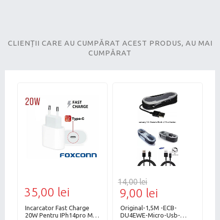
CLIENȚII CARE AU CUMPĂRAT ACEST PRODUS, AU MAI
CUMPĂRAT
14,00 lei
14
35,00 lei
9,00 lei
9
Incarcator Fast Charge
Original-1,5M -ECB-
-
20W Pentru IPh14pro Max
DU4EWE-Micro-Usb-
D