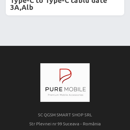
Type-C to Type-C cablu date
3A,Alb
SC QGSM SMART SHOP SRL
Str Plevnei nr 99 Suceava - România