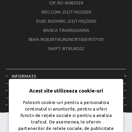
CIF: RO 43063339
REG COM: J33/1195/2020
EUID: ROONRC.J33/1195/2020
BANCA TRANSILVANIA
IBAN: RO82BTRLRONCRT0567677101
SWIFT: BTRLRO22
INFORMAȚII
Acest site utilizeaza cookie-uri
SERVICIU CLIENȚI
Folosim cookie-uri pentru a personaliza
CONTUL MEU
continutul si anunturile, pentru a oferi
functii de rețele sociale si pentru a analiza
traficul. De asemenea, le oferim
Dezvoltat de
Ecom Digital -
partenerilor de retele sociale, de publicitate