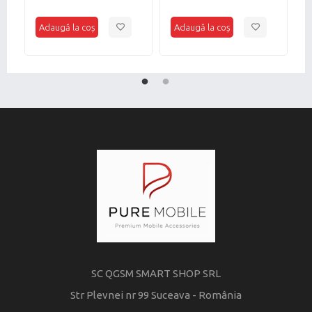
i
r
SC QGSM SMART SHOP SRL
Str Plevnei nr 99 Suceava - România