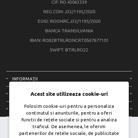
CIF: RO 43063339
REG COM: J33/1195/2020
EUID: ROONRC.J33/1195/2020
BANCA TRANSILVANIA
IBAN: RO82BTRLRONCRT0567677101
SWIFT: BTRLRO22
INFORMAȚII
Acest site utilizeaza cookie-uri
SERVICIU CLIENȚI
Folosim cookie-uri pentru a personaliza
CONTUL MEU
continutul si anunturile, pentru a oferi
functii de rețele sociale si pentru a analiza
traficul. De asemenea, le oferim
Dezvoltat de
Ecom Digital -
partenerilor de retele sociale, de publicitate