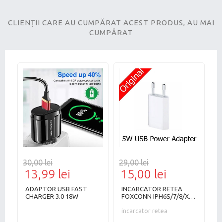
CLIENȚII CARE AU CUMPĂRAT ACEST PRODUS, AU MAI
CUMPĂRAT
30,00 lei
29,00 lei
89
13,99 lei
15,00 lei
2
ADAPTOR USB FAST
INCARCATOR RETEA
I
CHARGER 3.0 18W
FOXCONN IPH6S/7/8/X
C
/XS/XSMAX
1
incarcator retea
S
i
c
B